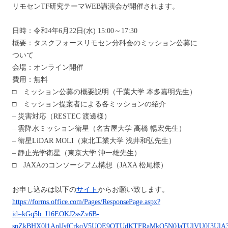
リモセンTF研究テーマWEB講演会が開催されます。
日時：令和4年6月22日(水) 15:00～17:30
概要：タスクフォースリモセン分科会のミッション公募に
ついて
会場：オンライン開催
費用：無料
□ ミッション公募の概要説明（千葉大学 本多嘉明先生）
□ ミッション提案者による各ミッションの紹介
– 災害対応（RESTEC 渡邊様）
– 雲降水ミッション衛星（名古屋大学 高橋 暢宏先生）
– 衛星LiDAR MOLI（東北工業大学 浅井和弘先生）
– 静止光学衛星（東京大学 沖一雄先生）
□ JAXAのコンソーシアム構想（JAXA 松尾様）
お申し込みは以下の
サイト
からお願い致します。
https://forms.office.com/Pages/ResponsePage.aspx?
id=kGq5b_J16EOKJ2ssZv6B-
spZkBHX0l1AnlJsfCrkqV5UOE9QTUdKTFRaMkQ5N0JaTUlVU0I3UlA